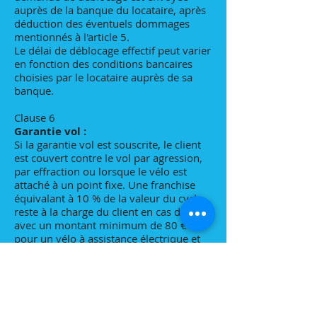
auprès de la banque du locataire, après
déduction des éventuels dommages
mentionnés à l'article 5.
Le délai de déblocage effectif peut varier
en fonction des conditions bancaires
choisies par le locataire auprès de sa
banque.
Clause 6
Garantie vol :
Si la garantie vol est souscrite, le client
est couvert contre le vol par agression,
par effraction ou lorsque le vélo est
attaché à un point fixe. Une franchise
équivalant à 10 % de la valeur du cycle
reste à la charge du client en cas de vol,
avec un montant minimum de 80 €
pour un vélo à assistance électrique et
de 25 € pour un vélo "musculaire". Cette
assurance peut être souscrite pour
chaque vélo loué ou pour une sélection
de vélos. Elle ne concerne que les vélos
pour lesquels la garantie vol a été