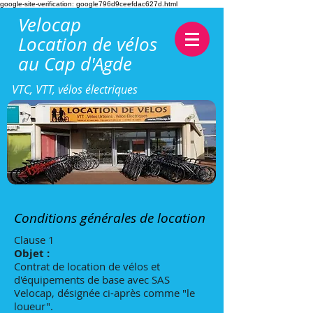
google-site-verification: google796d9ceefdac627d.html
Velocap
Location de vélos
au Cap d'Agde
VTC, VTT, vélos électriques
Conditions générales de location
Clause 1
Objet :
Contrat de location de vélos et
d'équipements de base avec SAS
Velocap, désignée ci-après comme "le
loueur".