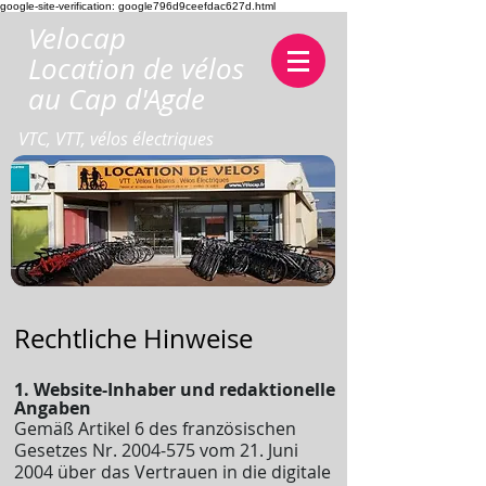
google-site-verification: google796d9ceefdac627d.html
Velocap
Location de vélos
au Cap d'Agde
VTC, VTT, vélos électriques
​Rechtliche Hinweise
1. Website-Inhaber und redaktionelle
Angaben
Gemäß Artikel 6 des französischen
Gesetzes Nr.
2004-575
vom 21. Juni
2004 über das Vertrauen in die digitale