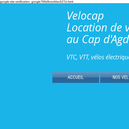
google-site-verification: google796d9ceefdac627d.html
Velocap
Location de 
au Cap d'Ag
VTC, VTT, vélos électriqu
ACCUEIL
NOS VE