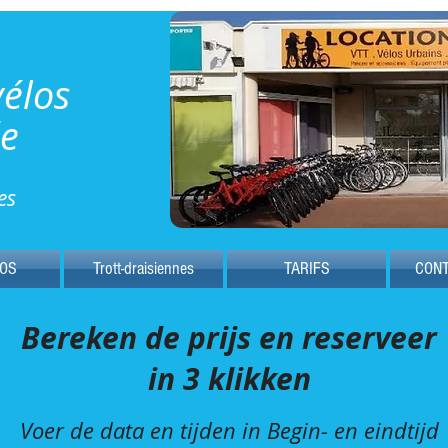
vélos
de
es
LOS
Trott-draisiennes
TARIFS
CONT
Bereken de prijs en reserveer
in 3 klikken
Voer de data en tijden in Begin- en eindtijd