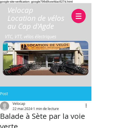
google-site-verification: google796d9ceefdac627d.html
Velocap
Location de vélos
au Cap d'Agde
VTC, VTT, vélos électriques
Post
Velocap
22 mai 2024
1 min de lecture
Balade à Sète par la voie
verte.