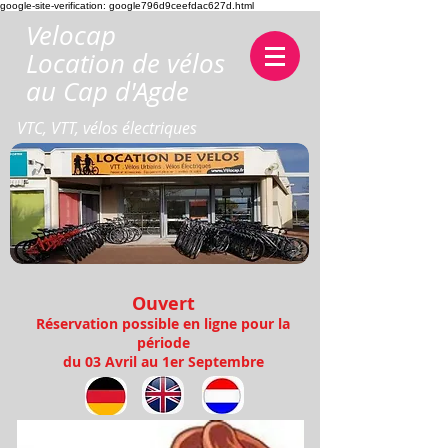
google-site-verification: google796d9ceefdac627d.html
Velocap
Location de vélos
au Cap d'Agde
VTC, VTT, vélos électriques
Ouvert
Réservation possible en ligne pour la
période
du 03 Avril au 1er Septembre