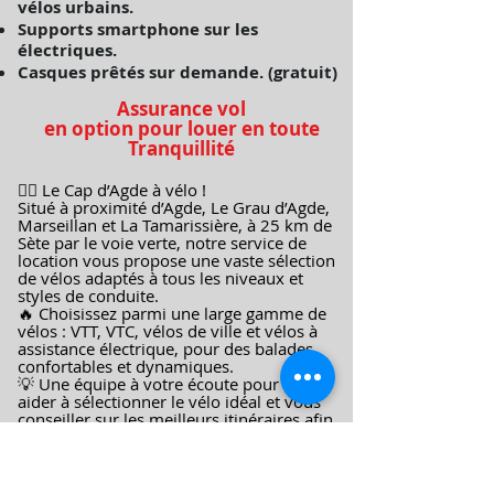
vélos urbains.
Supports smartphone sur les
électriques.
Casques prêtés sur demande. (gratuit)
Assurance vol
en option pour louer en toute
Tranquillité
🚴‍♂️ Le Cap d’Agde à vélo !
Situé à proximité d’Agde, Le Grau d’Agde,
Marseillan et La Tamarissière, à 25 km de
Sète par le voie verte, notre service de
location vous propose une vaste sélection
de vélos adaptés à tous les niveaux et
styles de conduite.
🔥 Choisissez parmi une large gamme de
vélos : VTT, VTC, vélos de ville et vélos à
assistance électrique, pour des balades
confortables et dynamiques.
💡 Une équipe à votre écoute pour vous
aider à sélectionner le vélo idéal et vous
conseiller sur les meilleurs itinéraires afin
de profiter pleinement de votre aventure.
🌿 Une expérience unique à partager en
famille ou entre amis, tout en adoptant
une mobilité douce et respectueuse de